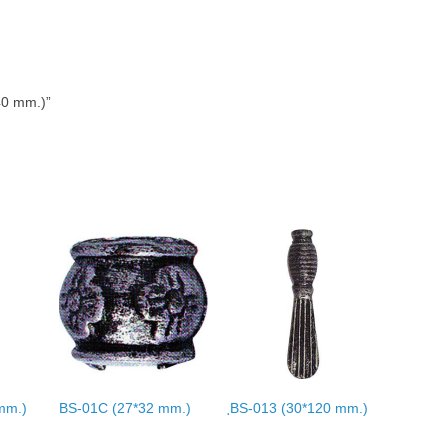
40 mm.)”
mm.)
BS-01C (27*32 mm.)
ฺBS-013 (30*120 mm.)