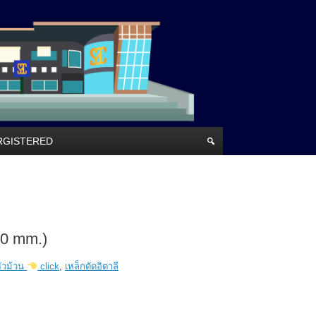
RRGISTERED
40 mm.)
หัวม้วน
click
,
เหล็กดัดอิตาลี