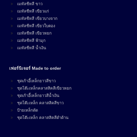
เมทัลชีทสี ขาว
เมทัลชีทสี เขียวแก่
เมทัลชีทสี เขียวบางจาก
เมทัลชีทสี เขียวใบตอง
เมทัลชีทสี เขียวหยก
เมทัลชีทสี ฟ้ามุก
เมทัลชีทสี น้ำเงิน
เฟอร์นิเจอร์ Made to order
ชุดเก้าอี้เหล็กยาวสีขาว
ชุดโต๊ะเหล็กคลาสสิคสีเขียวหยก
ชุดเก้าอี้เหล็กยาวสีน้ำเงิน
ชุดโต๊ะเหล็ก คลาสสิคสีขาว
ป้ายเหล็กดัด
ชุดโต๊ะเหล็ก คลาสสิคสีดำด้าน