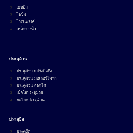
เอชบีม
ไอบีม
ไวด์แฟรงค์
เหล็กรางน้ำ
ประตูม้วน
ประตูม้วน สปริงมือดึง
ประตูม้วน มอเตอร์ไฟฟ้า
ประตูม้วน ลอกโซ่
เนื้อใบประตูม้วน
อะไหล่ประตูม้วน
ประตูยืด
ประตูยืด