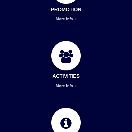
PROMOTION
More Info
ACTIVITIES
More Info