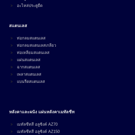
อะไหล่ประตูยืด
สแตนเลส
ท่อกลมสแตนเลส
ท่อกลมสแตนเลสเกลียว
ท่อเหลียมสแตนเลส
แผ่นสแตนเลส
ฉากสแตนเลส
เพลาสแตนเลส
แบนรีดสแตนเลส
หลังคาและผนัง แผ่นหลังคาเมทัลชีท
เมทัลชีทสี อลูซิงค์ AZ70
เมทัลชีทสี อลูซิงค์ AZ150