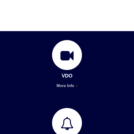
VDO
More Info