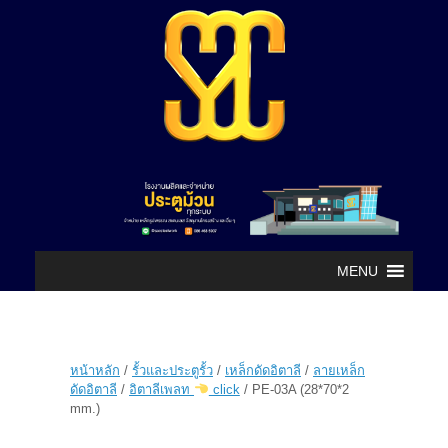
MENU
หน้าหลัก
/
รั้วและประตูรั้ว
/
เหล็กดัดอิตาลี
/
ลายเหล็ก
ดัดอิตาลี
/
อิตาลีเพลท
click
/ PE-03A (28*70*2
mm.)