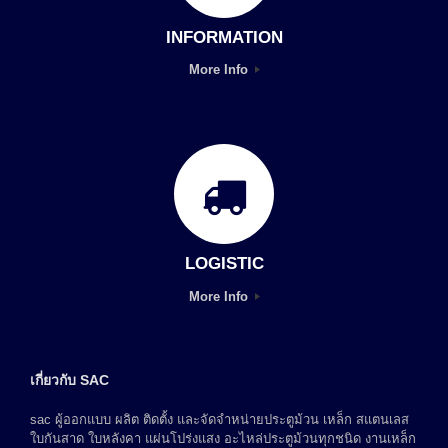
INFORMATION
More Info
LOGISTIC
More Info
เกี่ยวกับ SAC
sac ผู้ออกแบบ ผลิต ติดตั้ง และจัดจำหน่ายประตูม้วน เหล็ก สแตนเลส
ใบกันสาด ใบหลังคา แผ่นโปร่งแสง อะไหล่ประตูม้วนทุกชนิด งานเหล็ก