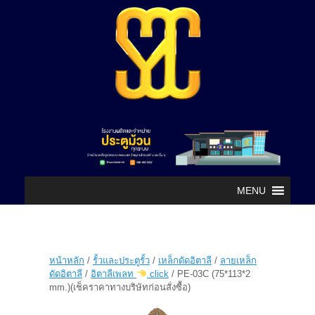
MENU
หน้าหลัก
/
รั้วและประตูรั้ว
/
เหล็กดัดอิตาลี
/
ลายเหล็ก
ดัดอิตาลี
/
อิตาลีเพลท
click
/ PE-03C (75*113*2
mm.)(เช็คราคาทางบริษัทก่อนสั่งซื้อ)