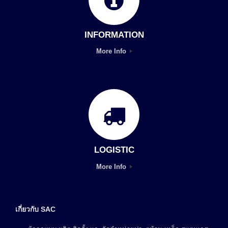
INFORMATION
More Info
LOGISTIC
More Info
เกี่ยวกับ SAC