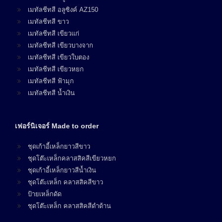
เมทัลชีทสี อลูซิงค์ AZ150
เมทัลชีทสี ขาว
เมทัลชีทสี เขียวแก่
เมทัลชีทสี เขียวบางจาก
เมทัลชีทสี เขียวใบตอง
เมทัลชีทสี เขียวหยก
เมทัลชีทสี ฟ้ามุก
เมทัลชีทสี น้ำเงิน
เฟอร์นิเจอร์ Made to order
ชุดเก้าอี้เหล็กยาวสีขาว
ชุดโต๊ะเหล็กคลาสสิคสีเขียวหยก
ชุดเก้าอี้เหล็กยาวสีน้ำเงิน
ชุดโต๊ะเหล็ก คลาสสิคสีขาว
ป้ายเหล็กดัด
ชุดโต๊ะเหล็ก คลาสสิคสีดำด้าน