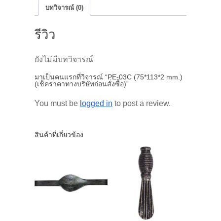
บทวิจารณ์ (0)
รีวิว
ยังไม่มีบทวิจารณ์
มาเป็นคนแรกที่วิจารณ์ “PE-03C (75*113*2 mm.)
(เช็คราคาทางบริษัทก่อนสั่งซื้อ)”
You must be
logged in
to post a review.
สินค้าที่เกี่ยวข้อง