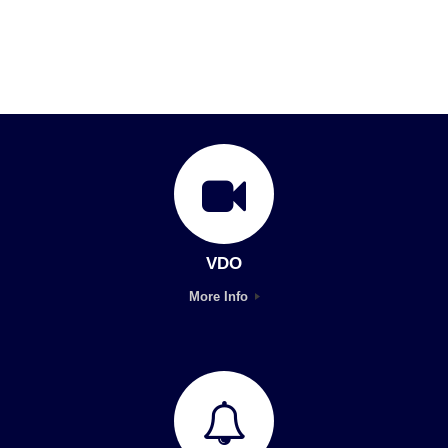
VDO
More Info