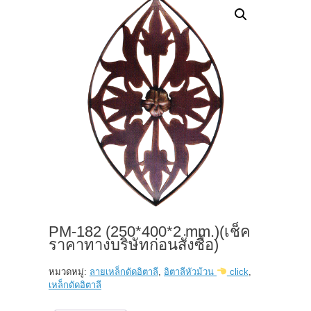
PM-182 (250*400*2 mm.)(เช็ค
ราคาทางบริษัทก่อนสั่งซื้อ)
หมวดหมู่:
ลายเหล็กดัดอิตาลี
,
อิตาลีหัวม้วน
click
,
เหล็กดัดอิตาลี