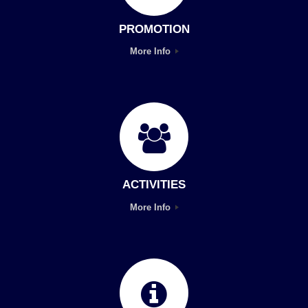
PROMOTION
More Info
ACTIVITIES
More Info