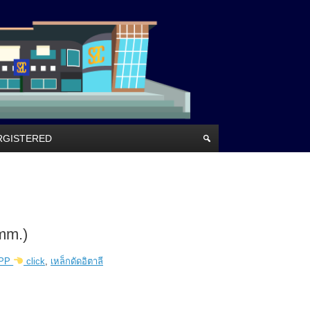
RRGISTERED
mm.)
ี PP
click
,
เหล็กดัดอิตาลี