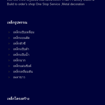
Build to order’s shop One Stop Service ,Metal decoration
เหล็กรูปพรรณ
เหล็กแป๊บเหลี่ยม
เหล็กแบนตัด
เหล็กตัวซี
เหล็กแป๊บดำ
เหล็กแป๊บน้ำ
เหล็กฉาก
เหล็กแผ่นซิงค์
เหล็กเหลี่ยมตัน
เพลาขาว
เหล็กโครงสร้าง