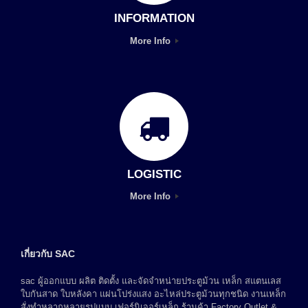
INFORMATION
More Info
LOGISTIC
More Info
เกี่ยวกับ SAC
sac ผู้ออกแบบ ผลิต ติดตั้ง และจัดจำหน่ายประตูม้วน เหล็ก สแตนเลส
ใบกันสาด ใบหลังคา แผ่นโปร่งแสง อะไหล่ประตูม้วนทุกชนิด งานเหล็ก
สั่งทำหลากหลายรูปแบบ เฟอร์นิเจอร์เหล็ก ร้านค้า Factory Outlet &