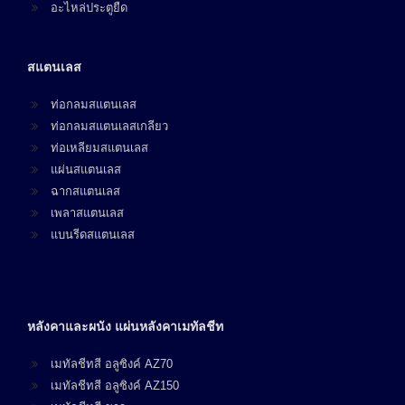
อะไหล่ประตูยืด
สแตนเลส
ท่อกลมสแตนเลส
ท่อกลมสแตนเลสเกลียว
ท่อเหลียมสแตนเลส
แผ่นสแตนเลส
ฉากสแตนเลส
เพลาสแตนเลส
แบนรีดสแตนเลส
หลังคาและผนัง แผ่นหลังคาเมทัลชีท
เมทัลชีทสี อลูซิงค์ AZ70
เมทัลชีทสี อลูซิงค์ AZ150