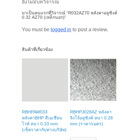
ยังไม่มีบทวิจารณ์
มาเป็นคนแรกที่วิจารณ์ “R032AZ70 หลังคาอลูซิงค์
0.32 AZ70 (เหล็กนอก)”
You must be
logged in
to post a review.
สินค้าที่เกี่ยวข้อง
RBHPAW033
RBHPJ028AZ หลังคา
หลังคาBHP สีเอเชียน
จิงโจ้อลูซิงค์ หนา 0.28
ไวท์ หนา 0.33 mm.
mm.(ราคา/เมตร)
(เช็คราคากับทางบริษัท)