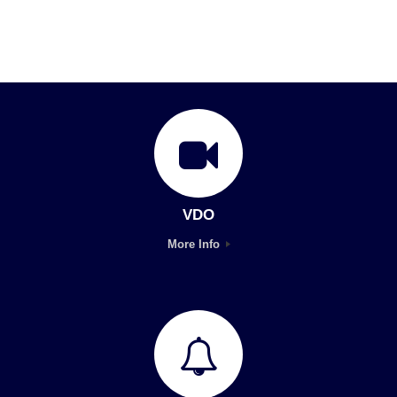
VDO
More Info