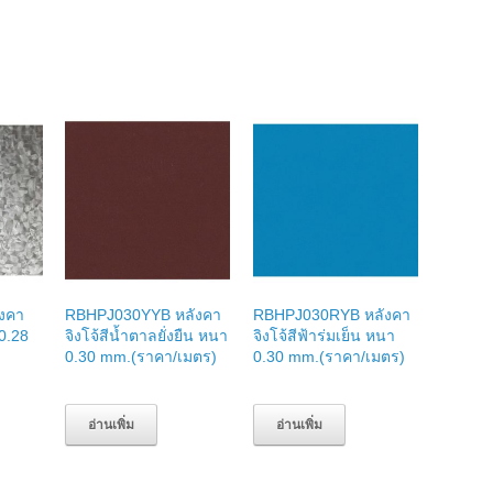
งคา
RBHPJ030YYB หลังคา
RBHPJ030RYB หลังคา
 0.28
จิงโจ้สีน้ำตาลยั่งยืน หนา
จิงโจ้สีฟ้าร่มเย็น หนา
0.30 mm.(ราคา/เมตร)
0.30 mm.(ราคา/เมตร)
อ่านเพิ่ม
อ่านเพิ่ม