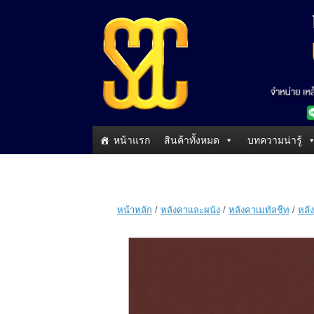
หน้าแรก
สินค้าทั้งหมด
บทความน่ารู้
หน้าหลัก
/
หลังคาและผนัง
/
หลังคาเมทัลชีท
/
หลั