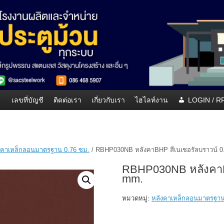
เลขที่บัญชี
ติดต่อเรา
เกี่ยวกับเรา
ไฮไลท์งาน
LOGIN / 
งคาเหล็กลอนมาตรฐาน 0.76 ซม.
/ RBHP030NB หลังคาBHP สีเนเชอรัลบราวน์ 0
RBHP030NB หลังคาBH
mm.
หมวดหมู่:
หลังคาเหล็กลอนมาตรฐาน