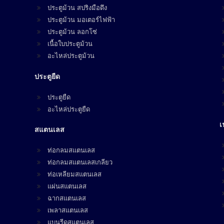
ประตูม้วน สปริงมือดึง
ประตูม้วน มอเตอร์ไฟฟ้า
ประตูม้วน ลอกโซ่
เนื้อใบประตูม้วน
อะไหล่ประตูม้วน
ประตูยืด
ประตูยืด
อะไหล่ประตูยืด
เ
สแตนเลส
ท่อกลมสแตนเลส
ท่อกลมสแตนเลสเกลียว
ท่อเหลียมสแตนเลส
แผ่นสแตนเลส
ฉากสแตนเลส
เพลาสแตนเลส
แบนรีดสแตนเลส