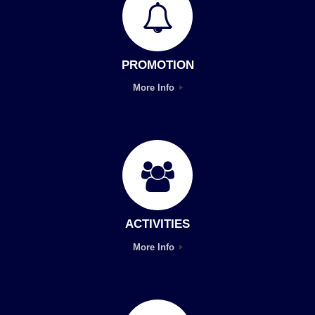
PROMOTION
More Info
ACTIVITIES
More Info