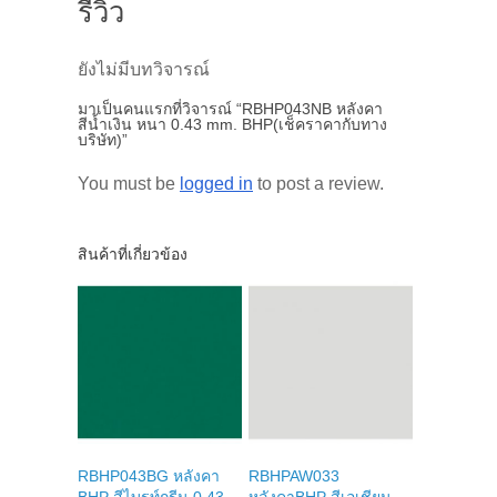
รีวิว
ยังไม่มีบทวิจารณ์
มาเป็นคนแรกที่วิจารณ์ “RBHP043NB หลังคา
สีน้ำเงิน หนา 0.43 mm. BHP(เช็คราคากับทาง
บริษัท)”
You must be
logged in
to post a review.
สินค้าที่เกี่ยวข้อง
RBHP043BG หลังคา
RBHPAW033