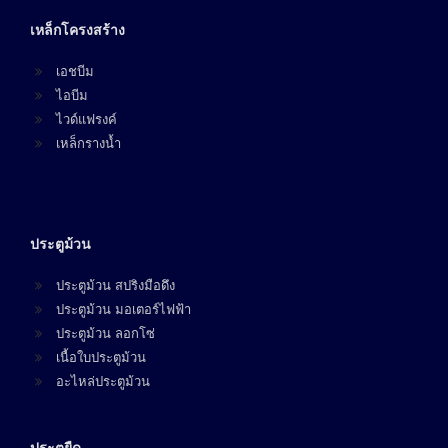
เหล็กโครงสร้าง
เอชบีม
ไอบีม
ไวด์แฟรงค์
เหล็กรางน้ำ
ประตูม้วน
ประตูม้วน สปริงมือดึง
ประตูม้วน มอเตอร์ไฟฟ้า
ประตูม้วน ลอกโซ่
เนื้อใบประตูม้วน
อะไหล่ประตูม้วน
ประตูยืด