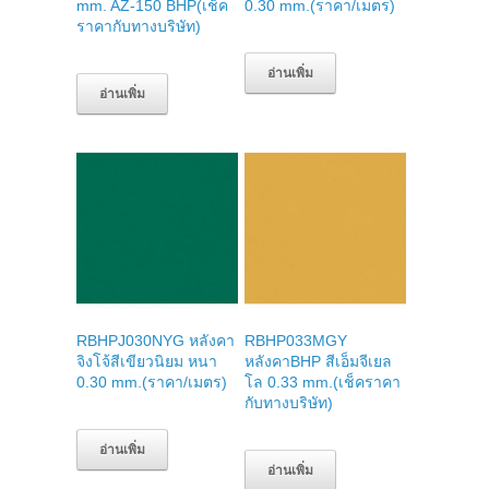
mm. AZ-150 BHP(เช็ค
0.30 mm.(ราคา/เมตร)
ราคากับทางบริษัท)
อ่านเพิ่ม
อ่านเพิ่ม
RBHPJ030NYG หลังคา
RBHP033MGY
จิงโจ้สีเขียวนิยม หนา
หลังคาBHP สีเอ็มจีเยล
0.30 mm.(ราคา/เมตร)
โล 0.33 mm.(เช็คราคา
กับทางบริษัท)
อ่านเพิ่ม
อ่านเพิ่ม