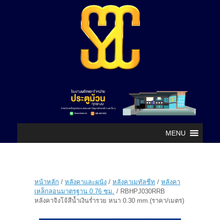
MENU
หน้าหลัก
/
หลังคาและผนัง
/
หลังคาเมทัลชีท
/
หลังคา
เหล็กลอนมาตรฐาน 0.76 ซม.
/ RBHPJ030RRB
หลังคาจิงโจ้สีน้ำเงินร่ำรวย หนา 0.30 mm.(ราคา/เมตร)