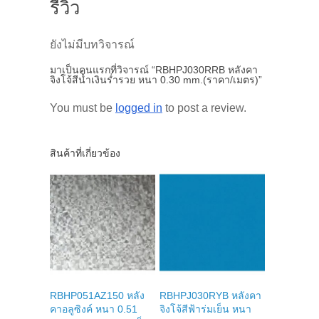
รีวิว
ยังไม่มีบทวิจารณ์
มาเป็นคนแรกที่วิจารณ์ “RBHPJ030RRB หลังคา
จิงโจ้สีน้ำเงินร่ำรวย หนา 0.30 mm.(ราคา/เมตร)”
You must be
logged in
to post a review.
สินค้าที่เกี่ยวข้อง
RBHP051AZ150 หลัง
RBHPJ030RYB หลังคา
คาอลูซิงค์ หนา 0.51
จิงโจ้สีฟ้าร่มเย็น หนา