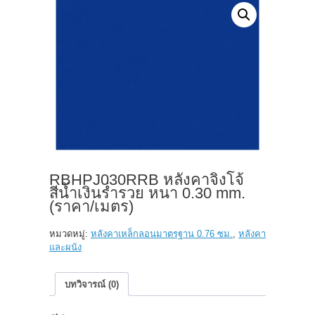
RBHPJ030RRB หลังคาจิงโจ้
สีน้ำเงินร่ำรวย หนา 0.30 mm.
(ราคา/เมตร)
หมวดหมู่:
หลังคาเหล็กลอนมาตรฐาน 0.76 ซม.
,
หลังคา
และผนัง
บทวิจารณ์ (0)