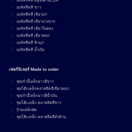
เมทัลชีทสี อลูซิงค์ AZ150
เมทัลชีทสี ขาว
เมทัลชีทสี เขียวแก่
เมทัลชีทสี เขียวบางจาก
เมทัลชีทสี เขียวใบตอง
เมทัลชีทสี เขียวหยก
เมทัลชีทสี ฟ้ามุก
เมทัลชีทสี น้ำเงิน
เฟอร์นิเจอร์ Made to order
ชุดเก้าอี้เหล็กยาวสีขาว
ชุดโต๊ะเหล็กคลาสสิคสีเขียวหยก
ชุดเก้าอี้เหล็กยาวสีน้ำเงิน
ชุดโต๊ะเหล็ก คลาสสิคสีขาว
ป้ายเหล็กดัด
ชุดโต๊ะเหล็ก คลาสสิคสีดำด้าน