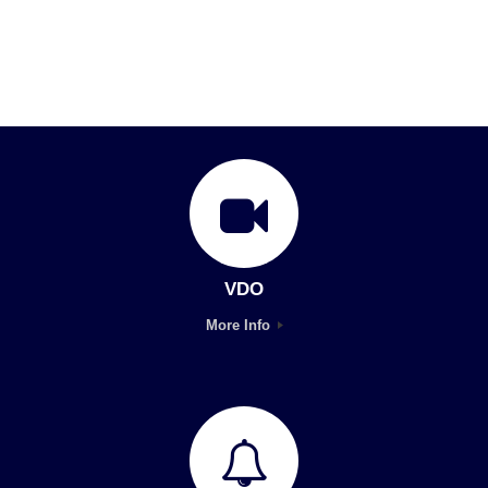
VDO
More Info