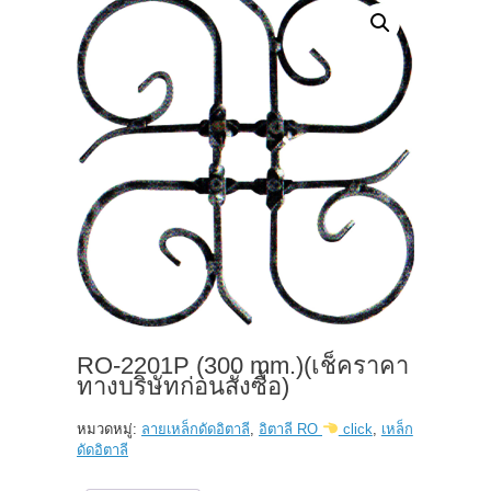
RO-2201P (300 mm.)(เช็คราคา
ทางบริษัทก่อนสั่งซื้อ)
หมวดหมู่:
ลายเหล็กดัดอิตาลี
,
อิตาลี RO
click
,
เหล็ก
ดัดอิตาลี