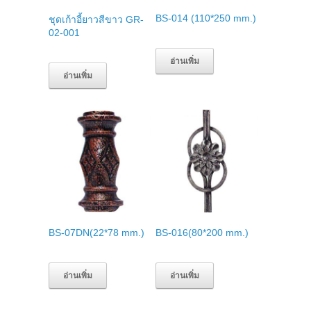
BS-014 (110*250 mm.)
ชุดเก้าอี้ยาวสีขาว GR-
02-001
อ่านเพิ่ม
อ่านเพิ่ม
BS-07DN(22*78 mm.)
BS-016(80*200 mm.)
อ่านเพิ่ม
อ่านเพิ่ม