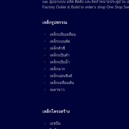
sac ผู้ออกแบบ ผลิต ติดตั้ง และจัดจำหน่ายประตูม้วน
Factory Outlet & Build to order’s shop One Stop Ser
เหล็กรูปพรรณ
เหล็กแป๊บเหลี่ยม
เหล็กแบนตัด
เหล็กตัวซี
เหล็กแป๊บดำ
เหล็กแป๊บน้ำ
เหล็กฉาก
เหล็กแผ่นซิงค์
เหล็กเหลี่ยมตัน
เพลาขาว
เหล็กโครงสร้าง
เอชบีม