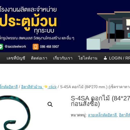
เลขที่บัญชี
ติดต่อเรา
เกี่ยวกับเรา
ไฮไลท์งาน
LOGIN / 
็กดัดอิตาลี
/
อิตาลีหัวม้วน
click
/ S-4SA ดอกไม้ (84*270 mm.) (เช็คราคาทางบร
S-4SA ดอกไม้ (84*27
ก่อนสั่งซื้อ)
หมวดหมู่:
ลายเหล็กดัดอิตาลี
,
อิตาลี