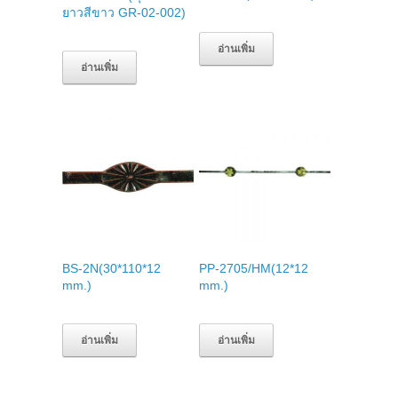
ยาวสีขาว GR-02-002)
อ่านเพิ่ม
อ่านเพิ่ม
BS-2N(30*110*12
PP-2705/HM(12*12
mm.)
mm.)
อ่านเพิ่ม
อ่านเพิ่ม