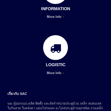
INFORMATION
More Info
LOGISTIC
More Info
เกี่ยวกับ SAC
sac ผู้ออกแบบ ผลิต ติดตั้ง และจัดจำหน่ายประตูม้วน เหล็ก สแตนเลส
ใบกันสาด ใบหลังคา แผ่นโปร่งแสง อะไหล่ประตูม้วนทุกชนิด งานเหล็ก