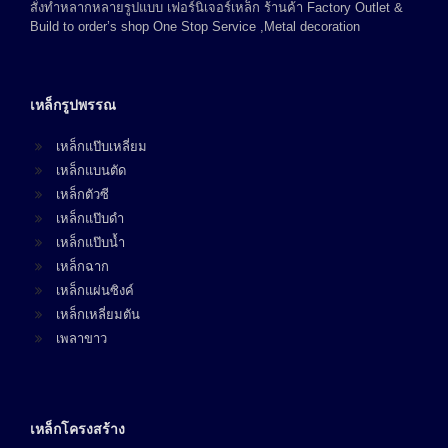
สั่งทำหลากหลายรูปแบบ เฟอร์นิเจอร์เหล็ก ร้านค้า Factory Outlet &
Build to order’s shop One Stop Service ,Metal decoration
เหล็กรูปพรรณ
เหล็กแป๊บเหลี่ยม
เหล็กแบนตัด
เหล็กตัวซี
เหล็กแป๊บดำ
เหล็กแป๊บน้ำ
เหล็กฉาก
เหล็กแผ่นซิงค์
เหล็กเหลี่ยมตัน
เพลาขาว
เหล็กโครงสร้าง