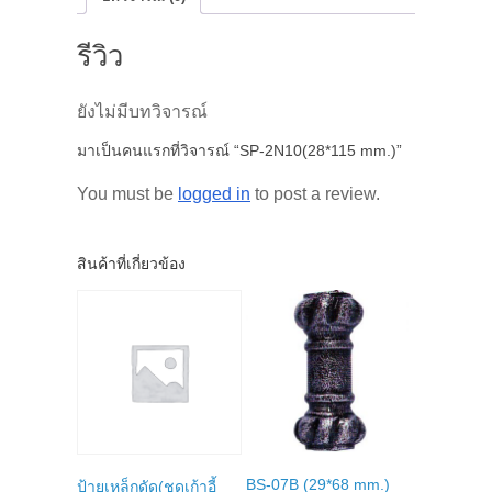
รีวิว
ยังไม่มีบทวิจารณ์
มาเป็นคนแรกที่วิจารณ์ “SP-2N10(28*115 mm.)”
You must be
logged in
to post a review.
สินค้าที่เกี่ยวข้อง
BS-07B (29*68 mm.)
ป้ายเหล็กดัด(ชุดเก้าอี้