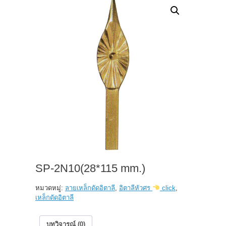
SP-2N10(28*115 mm.)
หมวดหมู่:
ลายเหล็กดัดอิตาลี
,
อิตาลีหัวศร
click
,
เหล็กดัดอิตาลี
บทวิจารณ์ (0)