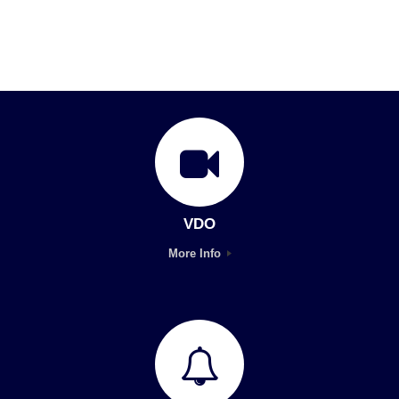
VDO
More Info