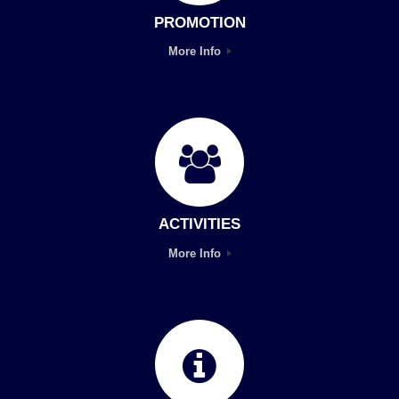
PROMOTION
More Info
ACTIVITIES
More Info