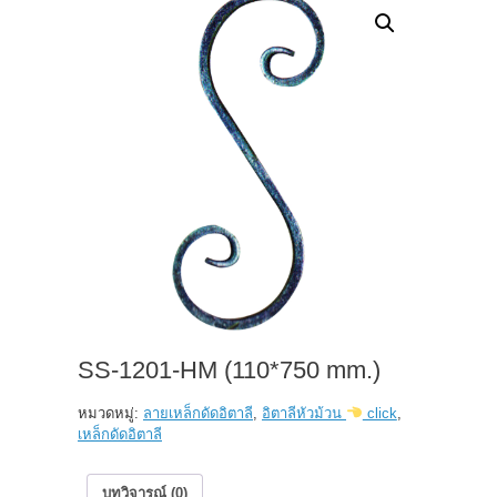
SS-1201-HM (110*750 mm.)
หมวดหมู่:
ลายเหล็กดัดอิตาลี
,
อิตาลีหัวม้วน
click
,
เหล็กดัดอิตาลี
บทวิจารณ์ (0)