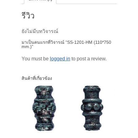
รีวิว
ยังไม่มีบทวิจารณ์
มาเป็นคนแรกที่วิจารณ์ “SS-1201-HM (110*750
mm.)”
You must be
logged in
to post a review.
สินค้าที่เกี่ยวข้อง