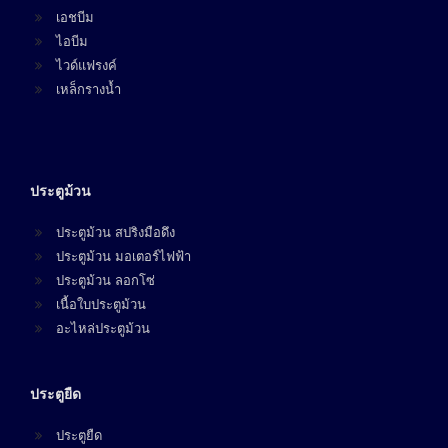
เอชบีม
ไอบีม
ไวด์แฟรงค์
เหล็กรางน้ำ
ประตูม้วน
ประตูม้วน สปริงมือดึง
ประตูม้วน มอเตอร์ไฟฟ้า
ประตูม้วน ลอกโซ่
เนื้อใบประตูม้วน
อะไหล่ประตูม้วน
ประตูยืด
ประตูยืด