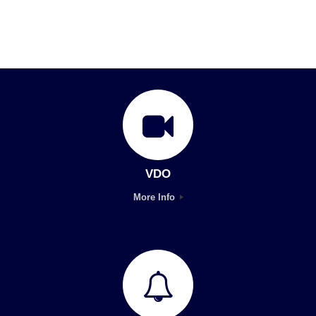
VDO
More Info