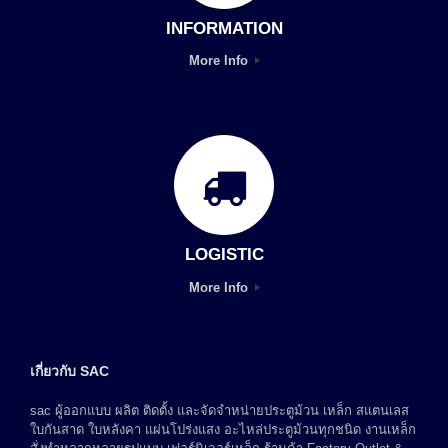
INFORMATION
More Info
LOGISTIC
More Info
เกี่ยวกับ SAC
sac ผู้ออกแบบ ผลิต ติดตั้ง และจัดจำหน่ายประตูม้วน เหล็ก สแตนเลส
ใบกันสาด ใบหลังคา แผ่นโปร่งแสง อะไหล่ประตูม้วนทุกชนิด งานเหล็ก