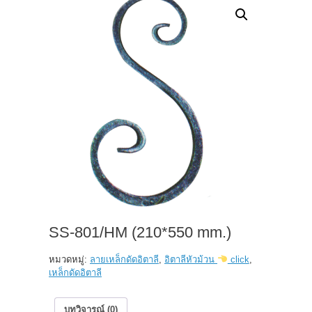
SS-801/HM (210*550 mm.)
หมวดหมู่:
ลายเหล็กดัดอิตาลี
,
อิตาลีหัวม้วน
click
,
เหล็กดัดอิตาลี
บทวิจารณ์ (0)