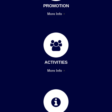
PROMOTION
More Info
ACTIVITIES
More Info