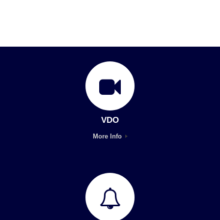
VDO
More Info