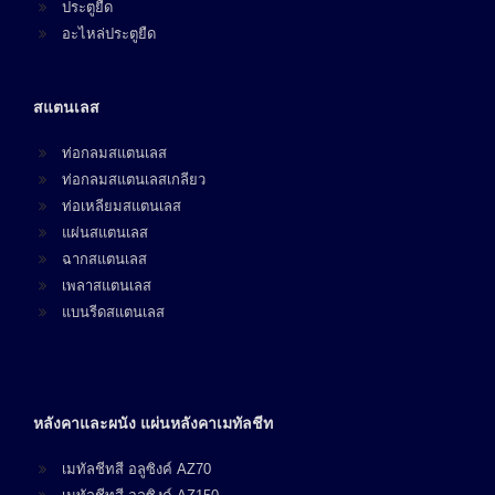
ประตูยืด
อะไหล่ประตูยืด
สแตนเลส
ท่อกลมสแตนเลส
ท่อกลมสแตนเลสเกลียว
ท่อเหลียมสแตนเลส
แผ่นสแตนเลส
ฉากสแตนเลส
เพลาสแตนเลส
แบนรีดสแตนเลส
หลังคาและผนัง แผ่นหลังคาเมทัลชีท
เมทัลชีทสี อลูซิงค์ AZ70