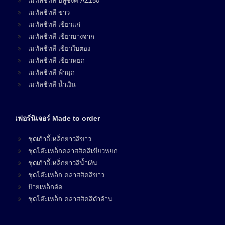
เมทัลชีทสี อลูซิงค์ AZ150
เมทัลชีทสี ขาว
เมทัลชีทสี เขียวแก่
เมทัลชีทสี เขียวบางจาก
เมทัลชีทสี เขียวใบตอง
เมทัลชีทสี เขียวหยก
เมทัลชีทสี ฟ้ามุก
เมทัลชีทสี น้ำเงิน
เฟอร์นิเจอร์ Made to order
ชุดเก้าอี้เหล็กยาวสีขาว
ชุดโต๊ะเหล็กคลาสสิคสีเขียวหยก
ชุดเก้าอี้เหล็กยาวสีน้ำเงิน
ชุดโต๊ะเหล็ก คลาสสิคสีขาว
ป้ายเหล็กดัด
ชุดโต๊ะเหล็ก คลาสสิคสีดำด้าน