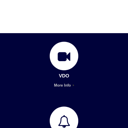
VDO
More Info