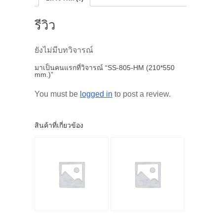
รีวิว
ยังไม่มีบทวิจารณ์
มาเป็นคนแรกที่วิจารณ์ “SS-805-HM (210*550
mm.)”
You must be
logged in
to post a review.
สินค้าที่เกี่ยวข้อง