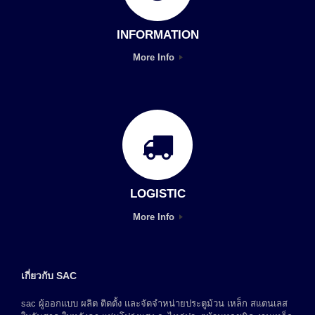
INFORMATION
More Info
LOGISTIC
More Info
เกี่ยวกับ SAC
sac ผู้ออกแบบ ผลิต ติดตั้ง และจัดจำหน่ายประตูม้วน เหล็ก สแตนเลส