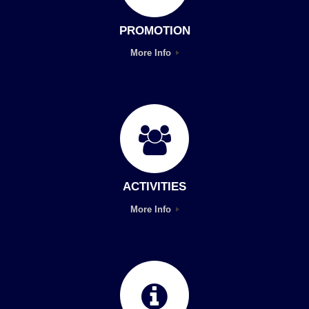
PROMOTION
More Info
ACTIVITIES
More Info