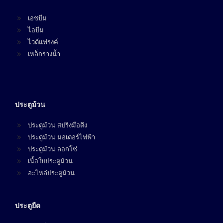
เอชบีม
ไอบีม
ไวด์แฟรงค์
เหล็กรางน้ำ
ประตูม้วน
ประตูม้วน สปริงมือดึง
ประตูม้วน มอเตอร์ไฟฟ้า
ประตูม้วน ลอกโซ่
เนื้อใบประตูม้วน
อะไหล่ประตูม้วน
ประตูยืด