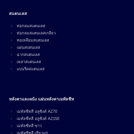
สแตนเลส
ท่อกลมสแตนเลส
ท่อกลมสแตนเลสเกลียว
ท่อเหลียมสแตนเลส
แผ่นสแตนเลส
ฉากสแตนเลส
เพลาสแตนเลส
แบนรีดสแตนเลส
หลังคาและผนัง แผ่นหลังคาเมทัลชีท
เมทัลชีทสี อลูซิงค์ AZ70
เมทัลชีทสี อลูซิงค์ AZ150
เมทัลชีทสี ขาว
เมทัลชีทสี เขียวแก่