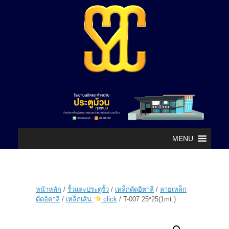
MENU
หน้าหลัก
/
รั้วและประตูรั้ว
/
เหล็กดัดอิตาลี
/
ลายเหล็ก
ดัดอิตาลี
/
เหล็กเส้น
click
/ T-007 25*25(1mt.)