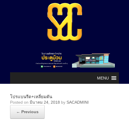
MENU
โปรแบนรีด+เหลี่ยมตัน
Posted on
มีนาคม 24, 2018
by
SACADMINI
← Previous