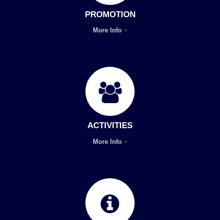
PROMOTION
More Info
ACTIVITIES
More Info