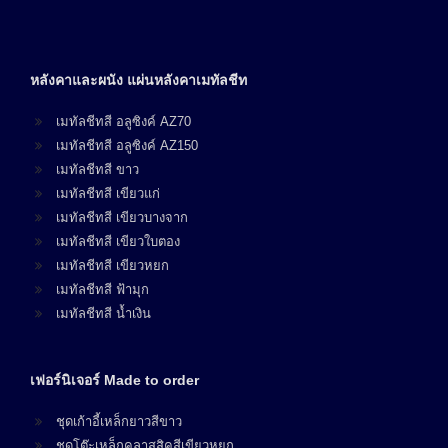
หลังคาและผนัง แผ่นหลังคาเมทัลชีท
เมทัลชีทสี อลูซิงค์ AZ70
เมทัลชีทสี อลูซิงค์ AZ150
เมทัลชีทสี ขาว
เมทัลชีทสี เขียวแก่
เมทัลชีทสี เขียวบางจาก
เมทัลชีทสี เขียวใบตอง
เมทัลชีทสี เขียวหยก
เมทัลชีทสี ฟ้ามุก
เมทัลชีทสี น้ำเงิน
เฟอร์นิเจอร์ Made to order
ชุดเก้าอี้เหล็กยาวสีขาว
ชุดโต๊ะเหล็กคลาสสิคสีเขียวหยก