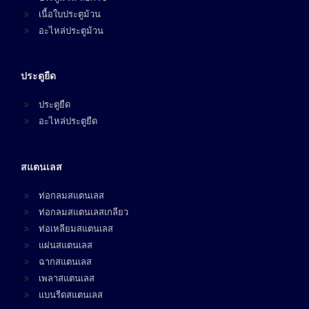
เนื้อใบประตูม้วน
อะไหล่ประตูม้วน
ประตูยืด
ประตูยืด
อะไหล่ประตูยืด
สแตนเลส
ท่อกลมสแตนเลส
ท่อกลมสแตนเลสเกลียว
ท่อเหลียมสแตนเลส
แผ่นสแตนเลส
ฉากสแตนเลส
เพลาสแตนเลส
แบนรีดสแตนเลส