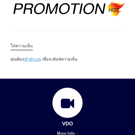
ใส่ความเห็น
คุณต้อง
เข้าสู่ระบบ
เพื่อจะพิมพ์ความเห็น
VDO
More Info