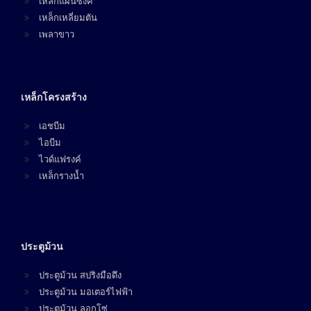
เหล็กแผ่นซิงค์
เหล็กเหลี่ยมตัน
เพลาขาว
เหล็กโครงสร้าง
เอชบีม
ไอบีม
ไวด์แฟรงค์
เหล็กรางน้ำ
ประตูม้วน
ประตูม้วน สปริงมือดึง
ประตูม้วน มอเตอร์ไฟฟ้า
ประตูม้วน ลอกโซ่