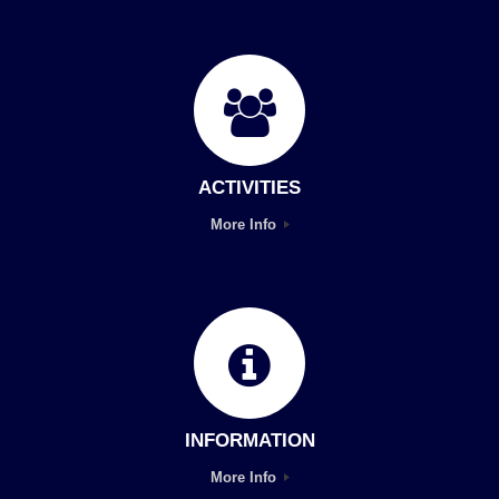
ACTIVITIES
More Info
INFORMATION
More Info