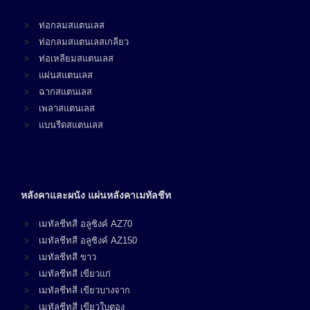
ท่อกลมสแตนเลส
ท่อกลมสแตนเลสเกลียว
ท่อเหลียมสแตนเลส
แผ่นสแตนเลส
ฉากสแตนเลส
เพลาสแตนเลส
แบนรีดสแตนเลส
หลังคาและผนัง แผ่นหลังคาเมทัลชีท
เมทัลชีทสี อลูซิงค์ AZ70
เมทัลชีทสี อลูซิงค์ AZ150
เมทัลชีทสี ขาว
เมทัลชีทสี เขียวแก่
เมทัลชีทสี เขียวบางจาก
เมทัลชีทสี เขียวใบตอง