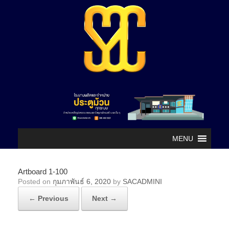
MENU
Artboard 1-100
Posted on
กุมภาพันธ์ 6, 2020
by
SACADMINI
← Previous
Next →