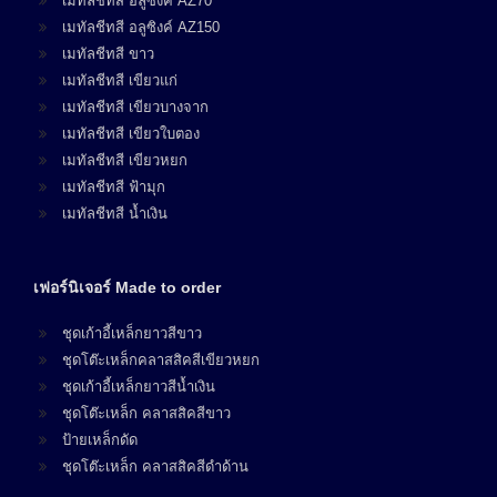
เมทัลชีทสี อลูซิงค์ AZ70
เมทัลชีทสี อลูซิงค์ AZ150
เมทัลชีทสี ขาว
เมทัลชีทสี เขียวแก่
เมทัลชีทสี เขียวบางจาก
เมทัลชีทสี เขียวใบตอง
เมทัลชีทสี เขียวหยก
เมทัลชีทสี ฟ้ามุก
เมทัลชีทสี น้ำเงิน
เฟอร์นิเจอร์ Made to order
ชุดเก้าอี้เหล็กยาวสีขาว
ชุดโต๊ะเหล็กคลาสสิคสีเขียวหยก
ชุดเก้าอี้เหล็กยาวสีน้ำเงิน
ชุดโต๊ะเหล็ก คลาสสิคสีขาว
ป้ายเหล็กดัด
ชุดโต๊ะเหล็ก คลาสสิคสีดำด้าน