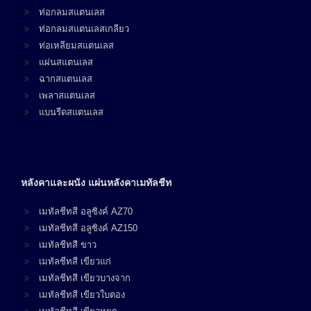
ท่อกลมสแตนเลส
ท่อกลมสแตนเลสเกลียว
ท่อเหลียมสแตนเลส
แผ่นสแตนเลส
ฉากสแตนเลส
เพลาสแตนเลส
แบนรีดสแตนเลส
หลังคาและผนัง แผ่นหลังคาเมทัลชีท
เมทัลชีทสี อลูซิงค์ AZ70
เมทัลชีทสี อลูซิงค์ AZ150
เมทัลชีทสี ขาว
เมทัลชีทสี เขียวแก่
เมทัลชีทสี เขียวบางจาก
เมทัลชีทสี เขียวใบตอง