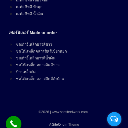
เมทัลชีทสี เขียวหยก
เมทัลชีทสี ฟ้ามุก
เมทัลชีทสี น้ำเงิน
เฟอร์นิเจอร์ Made to order
ชุดเก้าอี้เหล็กยาวสีขาว
ชุดโต๊ะเหล็กคลาสสิคสีเขียวหยก
ชุดเก้าอี้เหล็กยาวสีน้ำเงิน
ชุดโต๊ะเหล็ก คลาสสิคสีขาว
ป้ายเหล็กดัด
ชุดโต๊ะเหล็ก คลาสสิคสีดำด้าน
©2026 | www.sacsteelwork.com.
A
SiteOrigin
Theme