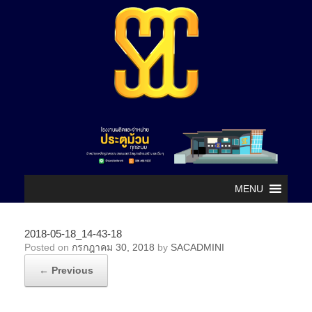
MENU
2018-05-18_14-43-18
Posted on
กรกฎาคม 30, 2018
by
SACADMINI
← Previous