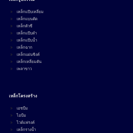
เหล็กแป๊บเหลี่ยม
เหล็กแบนตัด
เหล็กตัวซี
เหล็กแป๊บดำ
เหล็กแป๊บน้ำ
เหล็กฉาก
เหล็กแผ่นซิงค์
เหล็กเหลี่ยมตัน
เพลาขาว
เหล็กโครงสร้าง
เอชบีม
ไอบีม
ไวด์แฟรงค์
เหล็กรางน้ำ