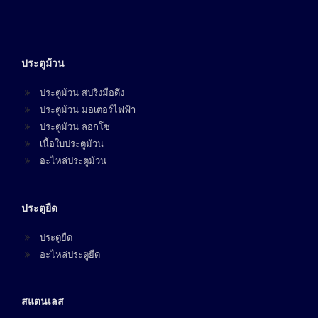
ประตูม้วน
ประตูม้วน สปริงมือดึง
ประตูม้วน มอเตอร์ไฟฟ้า
ประตูม้วน ลอกโซ่
เนื้อใบประตูม้วน
อะไหล่ประตูม้วน
ประตูยืด
ประตูยืด
อะไหล่ประตูยืด
สแตนเลส