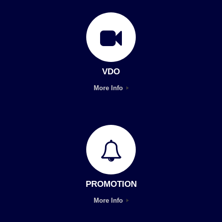
VDO
More Info
PROMOTION
More Info