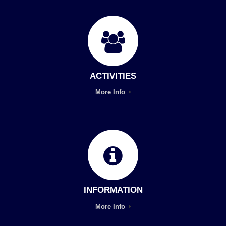
ACTIVITIES
More Info
INFORMATION
More Info