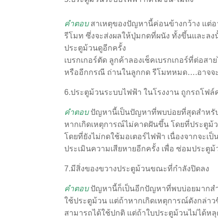
คำตอบ
สาเหตุของปัญหานี้ค่อนข้างกว้าง แต่อา
รีโมท ซึ่งจะส่งผลให้ปุ่มกดที่ผนัง ทั้งขึ้นและล
ประตูม้วนดูอีกครั้ง
เบรกเกอร์ตัด ลูกค้าลองเช็คเบรกเกอร์ที่ต่อสาย
หรืออีกกรณี ถ่านในลูกกด รีโมทหมด….อาจจะ
6.ประตูม้วนระบบไฟฟ้า ในโรงงาน ถูกรถโฟล์
คำตอบ
ปัญหานี้เป็นปัญหาที่พบบ่อยที่สุดสำหรั
หากเกิดเหตุการณ์ไม่คาดฝันขึ้น โดยที่ประตู
โดยที่ยังไม่กดใช้มอเตอร์ไฟฟ้า เนื่องจากจะ
ประเมินความเสียหายอีกครั้ง เพื่อ ซ่อมประตูม้
7.มีสิ่งของขวางประตูม้วนขณะที่กำลังปิดลง
คำตอบ
ปัญหานี้ก็เป็นอีกปัญหาที่พบบ่อยมากส
ใช้ประตูม้วน แต่ถ้าหากเกิดเหตุการณ์ดังกล่า
สามารถได้ใช้ปกติ แต่ถ้าใบประตูม้วนไม่ได้หล