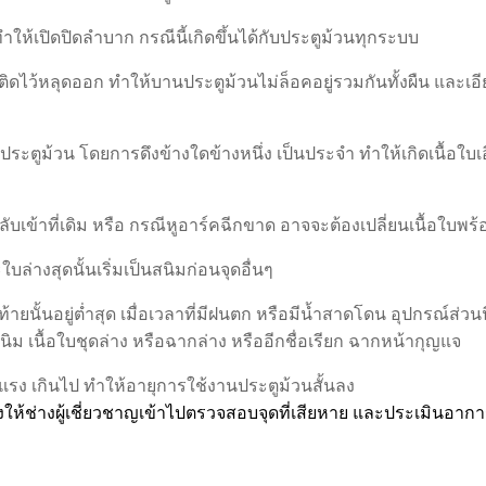
ทำให้เปิดปิดลำบาก กรณีนี้เกิดขึ้นได้กับประตูม้วนทุกระบบ
ไว้หลุดออก ทำให้บานประตูม้วนไม่ล็อคอยู่รวมกันทั้งผืน และเอี
ดประตูม้วน โดยการดึงข้างใดข้างหนึ่ง เป็นประจำ ทำให้เกิดเนื้อใบเอ
คกลับเข้าที่เดิม หรือ กรณีหูอาร์คฉีกขาด อาจจะต้องเปลี่ยนเนื้อใบพร
ล่างสุดนั้นเริ่มเป็นสนิมก่อนจุดอื่นๆ
ท้ายนั้นอยู่ต่ำสุด เมื่อเวลาที่มีฝนตก หรือมีน้ำสาดโดน อุปกรณ์ส่วน
นิม เนื้อใบชุดล่าง หรือฉากล่าง หรืออีกชื่อเรียก ฉากหน้ากุญแจ
่รุนแรง เกินไป ทำให้อายุการใช้งานประตูม้วนสั้นลง
องให้ช่างผู้เชี่ยวชาญเข้าไปตรวจสอบจุดที่เสียหาย และประเมินอา