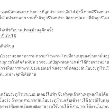
จจะมีสาเหตุบางประการที่ลูกค้าอาจจะลืมไป ดังนี้ หากมีรีโมท อาจจะ
งนั้นไม่ทำงานเลย รวมทั้งตัวลูกรีโมทด้วย ต้องกดปุ่ม on ที่ตัวลูกรีโ
ไฟเข้ากับบานประตูม้วนดูอีกครั้ง
เป็นไปได้
คลิฟท์ชน
บโรงงานอุตสาหกรรมหลายๆโรงงาน โดยที่สาเหตุของปัญหานั้นอยู่ที่ตัว
ม้วนถูกรถโฟล์คลิฟท์ชน อาจจะแก้ปัญหาเฉพาะหน้าได้ด้วยการพยาย
เป็นการฝืนการทำงานของมอเตอร์ หลังจากที่ทดลองดันใบประตูม้วนให
วน เฉพาะจุดที่เสียหาย
ำหรับประตูม้วนระบบมอเตอร์ไฟฟ้า ซึ่งจริงๆแล้วสาเหตุหลักไม่ได้
วขึ้นจริง ถ้าหากสามารถดันใบประตูม้วนกลับเข้ารางได้ (กรณีใบหล
ุดราง เพียงแค่เอียงแต่ยังสามารถใช้งานได้ ก็สามารถใช้งานไปก่อ