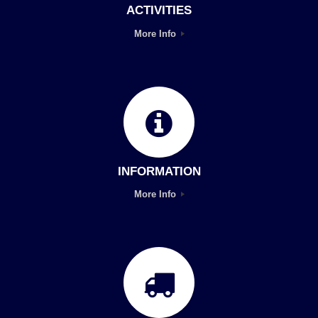
ACTIVITIES
More Info
INFORMATION
More Info