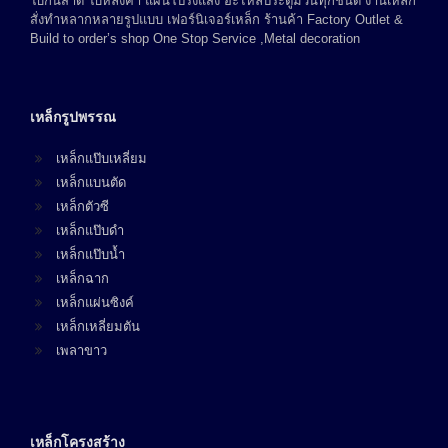
ใบกันสาด ใบหลังคา แผ่นโปร่งแสง อะไหล่ประตูม้วนทุกชนิด งานเหล็ก
สั่งทำหลากหลายรูปแบบ เฟอร์นิเจอร์เหล็ก ร้านค้า Factory Outlet &
Build to order’s shop One Stop Service ,Metal decoration
เหล็กรูปพรรณ
เหล็กแป๊บเหลี่ยม
เหล็กแบนตัด
เหล็กตัวซี
เหล็กแป๊บดำ
เหล็กแป๊บน้ำ
เหล็กฉาก
เหล็กแผ่นซิงค์
เหล็กเหลี่ยมตัน
เพลาขาว
เหล็กโครงสร้าง