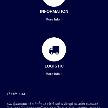
INFORMATION
More Info
LOGISTIC
More Info
เกี่ยวกับ SAC
sac ผู้ออกแบบ ผลิต ติดตั้ง และจัดจำหน่ายประตูม้วน เหล็ก สแตนเลส