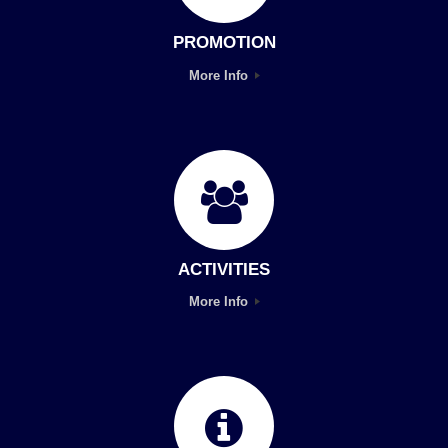
PROMOTION
More Info
ACTIVITIES
More Info