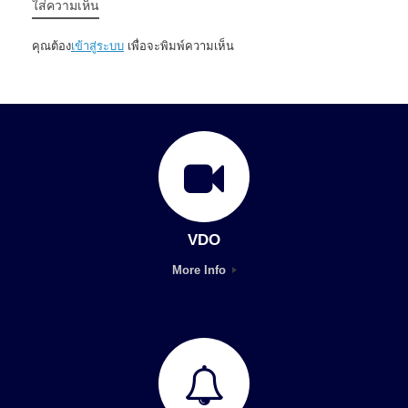
ใส่ความเห็น
คุณต้อง
เข้าสู่ระบบ
เพื่อจะพิมพ์ความเห็น
VDO
More Info